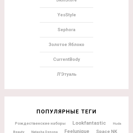
SkinStore
YesStyle
Sephora
Золотое Яблоко
CurrentBody
Л’Этуаль
ПОПУЛЯРНЫЕ ТЕГИ
Lookfantastic
Рождественские наборы
Huda
Feelunique
Space NK
Beauty
Natasha Denona