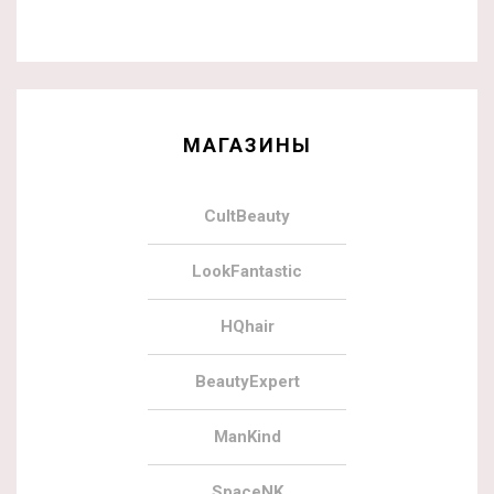
МАГАЗИНЫ
CultBeauty
LookFantastic
HQhair
BeautyExpert
ManKind
SpaceNK