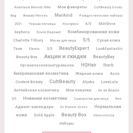
Мои фавориты
Anastasia Beverly Hills
CultBeauty Goody
Mankind
Beauty Heroes
Bag
Рождественские наборы
4/5
SkinStore
2021
Черная пятница
Hourglass
Комбинированная кожа
Sephora
Drunk Elephant
5/5
Charlotte Tilbury
Сухая кожа
Маска для лица
BeautyExpert
Lookfantastic
3/5
Тени
Elemis
Акции и скидки
BeautyBay
Beauty Box
HQHair
Iherb
Органическое\натуральное
Американская косметика
Жирная кожа
Asos
CultBeauty
Content Beauty
Alyaka
LoveLula
Мои покупки
Английская косметика
Ile de Beaute
Новинки косметики
2/5
Сыворотка для лица
Ren
Адвент-календари
Нормальная
Dr Dennis Gross
Beauty Box
кожа
Gold Apple
Omorovicza
Наборы